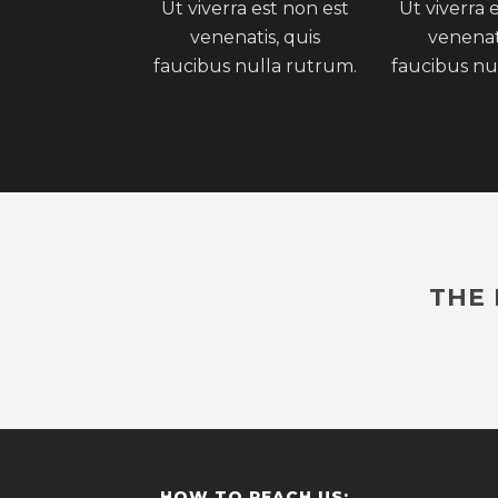
Ut viverra est non est
Ut viverra 
venenatis, quis
venenati
faucibus nulla rutrum.
faucibus nu
THE 
HOW TO REACH US: