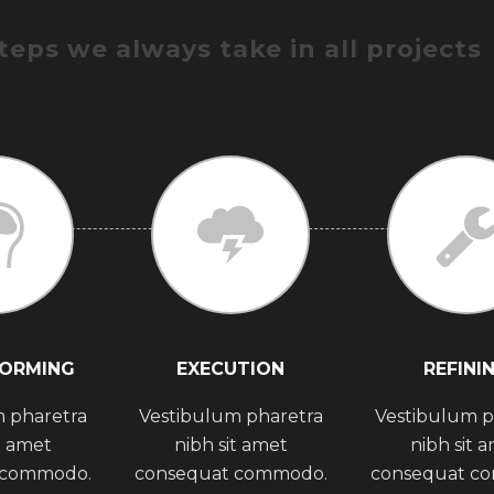
teps we always take in all projects
TORMING
EXECUTION
REFINI
 pharetra
Vestibulum pharetra
Vestibulum p
t amet
nibh sit amet
nibh sit 
 commodo.
consequat commodo.
consequat c