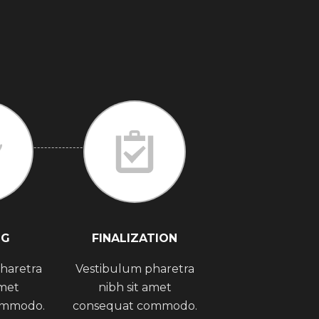
NG
FINALIZATION
haretra
Vestibulum pharetra
amet
nibh sit amet
ommodo.
consequat commodo.