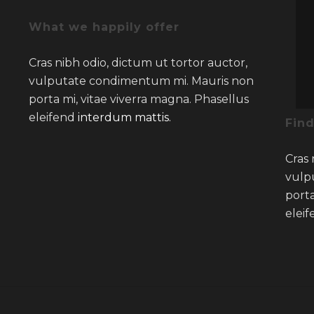
What we happily offer
Cras nibh odio, dictum ut tortor auctor,
vulputate condimentum mi. Mauris non
porta mi, vitae viverra magna. Phasellus
eleifend
interdum mattis.
Fin
Cras 
vulp
porta
elei