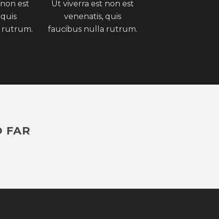
 non est
Ut viverra est non est
 quis
venenatis, quis
 rutrum.
faucibus nulla rutrum.
O FAR