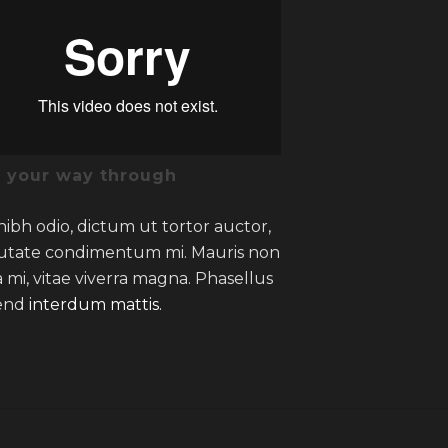
d your way through
nibh odio, dictum ut tortor auctor,
utate condimentum mi. Mauris non
 mi, vitae viverra magna. Phasellus
fend
interdum mattis.