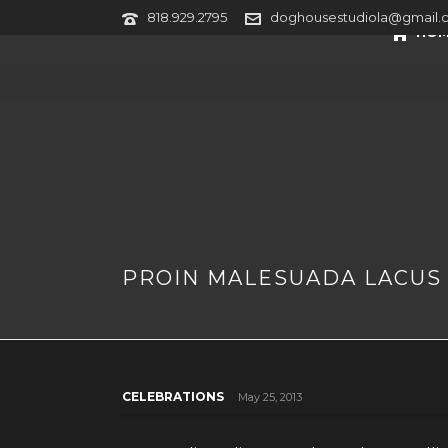
818.929.2795
doghousestudiola@gmail.
HOM
PROIN MALESUADA LACUS 
CELEBRATIONS
May 25, 2013