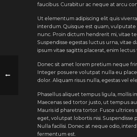
faucibus. Curabitur ac neque at arcu cons
Ut elementum adipiscing elit quis viverr
interdum. Quisque est quam, vulputate ac
nunc. Proin dictum hendrerit mi, vitae 
Suspendisse egestas luctus urna, vitae dapi
ipsum vitae sagittis placerat, enim lect
Donec sit amet lorem pretium neque frin
Integer posuere volutpat nulla eu placer
dolor. Aliquam risus nulla, egestas vel el
Phasellus aliquet tempus ligula, mollis i
Maecenas sed tortor justo, ut tempus aug
Mauris id pharetra tortor. Fusce ultrices 
eget, volutpat lobortis nisi. Suspendisse
Nulla facilisi. Donec at neque odio, interd
fermentum est.