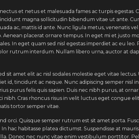
nectus et netus et malesuada fames ac turpis egestas. Cra
a tincidunt magna sollicitudin bibendum vitae ut ante. Cu
a ac, mattis id ante. Nunc ligula metus, venenatis vel 
eo. Aenean placerat ornare tempus. In eget mi et justo mol
es. In eget quam sed nisl egestas imperdiet ac eu leo. 
lor rutrum interdum. Nullam libero urna, auctor at dapi
d sit amet elit ac nisl sodales molestie eget vitae lectus.
et id, tincidunt ac neque. Nunc adipiscing semper nisl in
rius purus felis quis sapien. Duis nec nibh purus, at orna
orci nibh. Cras rhoncus risus in velit luctus eget congue e
atis tortor semper vitae.
fend orci. Quisque semper rutrum est sit amet porta. Fusc
 hac habitasse platea dictumst. Suspendisse at mauris do
la. Donec nec nunc vitae enim vestibulum porttitor. Pel