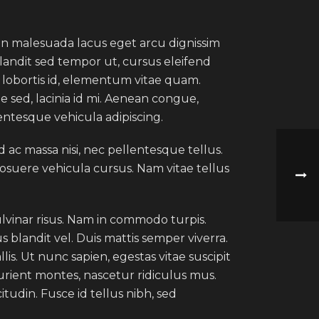
in malesuada lacus eget arcu dignissim
landit sed tempor ut, cursus eleifend
 lobortis id, elementum vitae quam.
te sed, lacinia id mi. Aenean congue,
entesque vehicula adipiscing.
ac massa nisi, nec pellentesque tellus.
posuere vehicula cursus. Nam vitae tellus
ulvinar risus. Nam in commodo turpis.
blandit vel. Duis mattis semper viverra.
lis. Ut nunc sapien, egestas vitae suscipit
turient montes, nascetur ridiculus mus.
itudin. Fusce id tellus nibh, sed