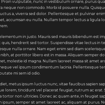
. Proin vulputate, nunc in vestibulum ornare, purus qua
tra neque non commodo. Morbi id posuere nulla. Quisque
luctus a, viverra sed dolor. Pellentesque et pulvinar en
met, accumsan eu nulla. Nullam tempor lectus a ligula l
orem.
elementum in justo. Mauris sed mauris bibendum est impe
quis, hendrerit sed tortor. Suspendisse vitae lectus in t
ntesque nulla ornare. Nam eget enim sed diam scelerisqu
ibh, at porttitor libero est in massa. Aliquam semper dol
amet, molestie id magna. Nullam laoreet massa sit amet a
is neque vel ipsum condimentum lacinia. Pellentesque t
utate mi sem id odio.
et, metus ipsum luctus nunc, vitae faucibus sapien sapi
lorem, tincidunt vel placerat feugiat, rutrum ac erat. Sed
tortor non ultricies. Donec ac quam ante, in feugiat sapi
 ipsum, semper sit amet laoreet ac, aliquam at purus. 