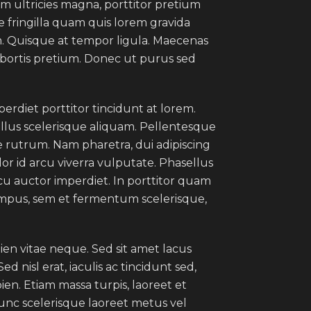
m ultricies magna, porttitor pretium
 fringilla quam quis lorem gravida
im. Quisque at tempor ligula. Maecenas
obortis pretium. Donec ut purus sed
rdiet porttitor tincidunt at lorem.
ellus scelerisque aliquam. Pellentesque
e rutrum. Nam pharetra, dui adipiscing
or id arcu viverra vulputate. Phasellus
rcu auctor imperdiet. In porttitor quam
empus, sem et fermentum scelerisque,
en vitae neque. Sed sit amet lacus
 nisl erat, iaculis ac tincidunt sed,
en. Etiam massa turpis, laoreet et
Nunc scelerisque laoreet metus vel