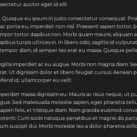
ectetur auctor eget id elit.
a. Quisque eu ipsum in justo consectetur consequat. Pro
 porta eu, imperdiet non nisl. Praesent sapien tortor, b
tempor tortor dapibus non. Morbi quam mauris, aliquam a
bus turpis ultrices in. In libero odio, sagittis id vulputa
us tempor diam, id semper leo erat eu massa. Quisque pell
gilla imperdiet ac eu augue. Morbi non magna diam. Sed 
at. Ut dignissim dolor et libero feugiat cursus. Aenean 
eifend id, ullamcorper eu velit.
mperdiet massa dignissim eu. Mauris ac risus neque, ut p
ue. Sed malesuada molestie sapien, eget pharetra tellus 
sapien felis, et tristique diam. Nam gravida euismod conval
 potenti. Cum sociis natoque penatibus et magnis dis par
um suscipit dui. Morbi molestie leo a dolor pharetra sollic