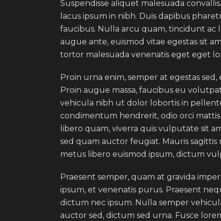
Suspendisse aliquet malesuada convallis
lacus ipsum in nibh. Duis dapibus phare
faucibus. Nulla arcu quam, tincidunt ac 
augue ante, euismod vitae egestas sit a
tortor malesuada venenatis eget eget l
Proin urna enim, semper at egestas sed, 
Proin augue massa, faucibus eu volutpat 
vehicula nibh ut dolor lobortis in pelle
condimentum hendrerit, odio orci mattis n
libero quam, viverra quis vulputate sit 
sed quam auctor feugiat. Mauris sagitt
metus libero euismod ipsum, dictum vulp
Praesent semper, quam at gravida imperdi
ipsum, et venenatis purus. Praesent neque 
dictum nec ipsum. Nulla semper vehicula 
auctor sed, dictum sed urna. Fusce lorem