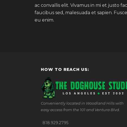
ac convallis elit. Vivamus in mi et justo f
faucibus sed, malesuada et sapien. Fusc
eu enim.
HOW TO REACH US:
Conveniently located in Woodland Hills with
easy access from the 101 and Ventura Blvd.
818.929.2795