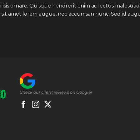
acilisis ornare. Quisque hendrerit enim ac lectus malesuada 
e sit amet lorem augue, nec accumsan nunc. Sed id augue
Check our
client reviews
on Google!