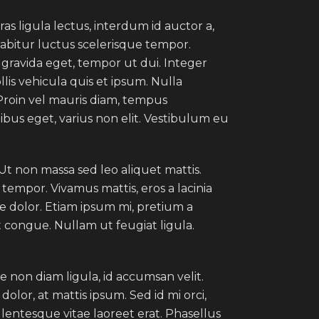
s ligula lectus, interdum id auctor a,
rabitur luctus scelerisque tempor.
gravida eget, tempor ut dui. Integer
lis vehicula quis et ipsum. Nulla
Proin vel mauris diam, tempus
bus eget, varius non elit. Vestibulum eu
 Ut non massa sed leo aliquet mattis.
 tempor. Vivamus mattis, eros a lacinia
re dolor. Etiam ipsum mi, pretium a
lit congue. Nullam ut feugiat ligula.
e non diam ligula, id accumsan velit.
lor, at mattis ipsum. Sed id mi orci,
lentesque vitae laoreet erat. Phasellus