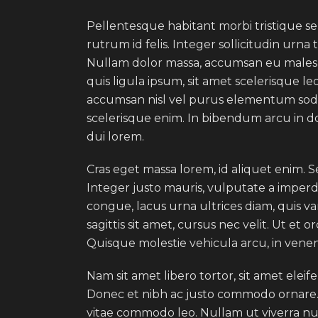
Pellentesque habitant morbi tristique se
rutrum id felis. Integer sollicitudin urn
Nullam dolor massa, accumsan eu malesuad
quis ligula ipsum, sit amet scelerisque l
accumsan nisl vel purus elementum sodal
scelerisque enim. In bibendum arcu in do
dui lorem.
Cras eget massa lorem, id aliquet enim. Se
Integer justo mauris, vulputate a imperdi
congue, lacus urna ultrices diam, quis va
sagittis sit amet, cursus nec velit. Ut et 
Quisque molestie vehicula arcu, in venen
Nam sit amet libero tortor, sit amet elei
Donec et nibh ac justo commodo ornare. In
vitae commodo leo. Nullam ut viverra nul