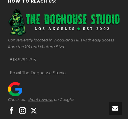
HOW TO REACH US:
Conveniently located in Woodland Hills with easy access
from the 101 and Ventura Blvd.
818.929.2795
Email The Doghouse Studio
Check our
client reviews
on Google!