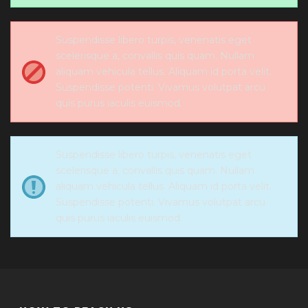
Suspendisse libero turpis, venenatis eget
scelerisque a, convallis quis quam. Nullam
aliquam vehicula tellus. Aliquam id porta velit.
Suspendisse potenti. Vivamus volutpat arcu
quis purus iaculis euismod.
Suspendisse libero turpis, venenatis eget
scelerisque a, convallis quis quam. Nullam
aliquam vehicula tellus. Aliquam id porta velit.
Suspendisse potenti. Vivamus volutpat arcu
quis purus iaculis euismod.